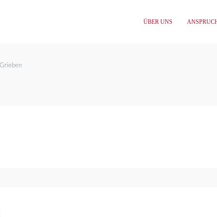
ÜBER UNS
ANSPRUC
 Grieben
i